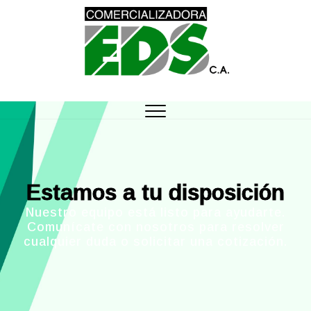
Comercializadora
DISTRIBUCIÓN DE MATERIAL MÉDICO
QUIRÚRGICO DESCARTABLE
EDS, C.A.
Estamos a tu disposición
Nuestro equipo está listo para ayudarte.
Comunícate con nosotros para resolver
cualquier duda o solicitar una cotización.