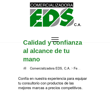
Saltar
al
contenido
Comercializadora
DISTRIBUCIÓN DE MATERIAL MÉDICO
Calidad y confianza
QUIRÚRGICO DESCARTABLE
EDS, C.A.
al alcance de tu
mano
Comercializadora EDS, C.A.
Feature Box
Calidad y 
Confía en nuestra experiencia para equipar
tu consultorio con productos de las
mejores marcas a precios competitivos.