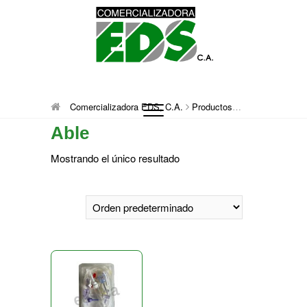
Saltar
al
contenido
Comercializadora
DISTRIBUCIÓN DE MATERIAL MÉDICO
Comercializadora EDS, C.A.
Productos
Able
QUIRÚRGICO DESCARTABLE
Able
EDS, C.A.
Mostrando el único resultado