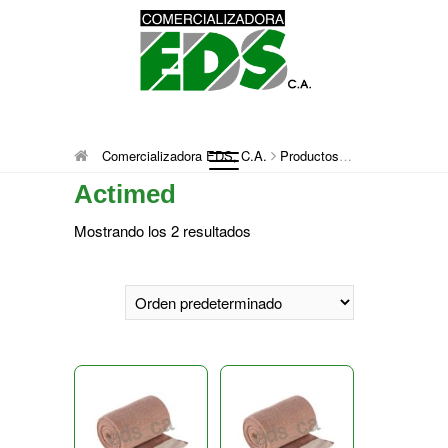
Saltar
al
contenido
Comercializadora
DISTRIBUCIÓN DE MATERIAL MÉDICO
Comercializadora EDS, C.A.
Productos
Actimed
QUIRÚRGICO DESCARTABLE
Actimed
EDS, C.A.
Mostrando los 2 resultados