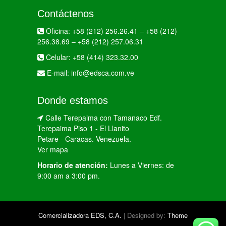
Contáctenos
Oficina:
+58 (212) 256.26.41
–
+58 (212)
256.38.69
–
+58 (212) 257.06.31
Celular:
+58 (414) 323.32.00
E-mail:
info@edsca.com.ve
Donde estamos
Calle Terepaima con Tamanaco Edf.
Terepaima Piso 1 - El Llanito
Petare - Caracas. Venezuela.
Ver mapa
Horario de atención:
Lunes a Viernes: de
9:00 am a 3:00 pm.
Comercializadora EDS, C.A.
| Designed by:
Theme