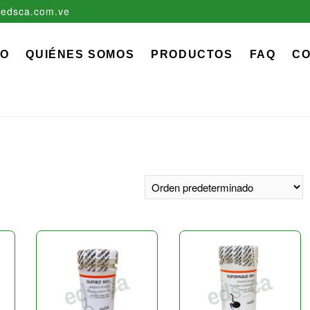
edsca.com.ve
zadora EDS, C.A.
 MÉDICO QUIRÚRGICO DESCARTABLE
IO
QUIÉNES SOMOS
PRODUCTOS
FAQ
C