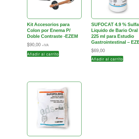
Kit Accesorios para
SUFOCAT 4.9 % Sulfa
Colon por Enema P/
Liquido de Bario Oral
Doble Contraste -EZEM
225 ml para Estudio
Gastrointestinal – E
$
90,00
+IVA
$
69,00
Añadir al carrito
Añadir al carrito