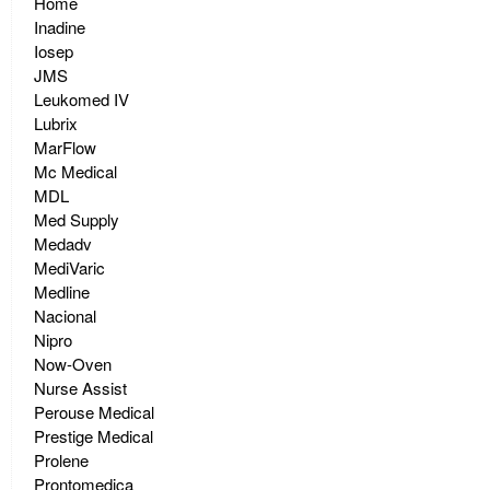
Home
Inadine
Iosep
JMS
Leukomed IV
Lubrix
MarFlow
Mc Medical
MDL
Med Supply
Medadv
MediVaric
Medline
Nacional
Nipro
Now-Oven
Nurse Assist
Perouse Medical
Prestige Medical
Prolene
Prontomedica