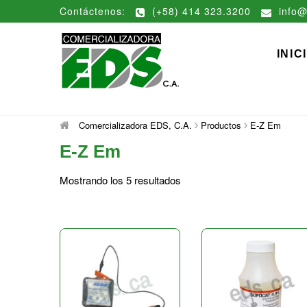
Saltar
Contáctenos:
(+58) 414 323.3200
info@
al
contenido
Comerciali
DISTRIBUCIÓN DE MATERIAL
INIC
Comercializadora EDS, C.A.
Productos
E-Z Em
E-Z Em
Mostrando los 5 resultados