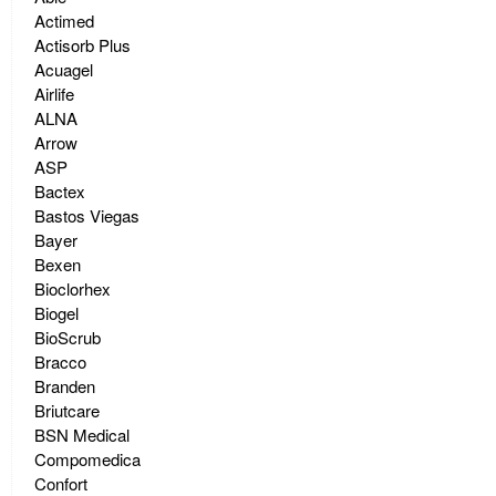
Actimed
Actisorb Plus
Acuagel
Airlife
ALNA
Arrow
ASP
Bactex
Bastos Viegas
Bayer
Bexen
Bioclorhex
Biogel
BioScrub
Bracco
Branden
Briutcare
BSN Medical
Compomedica
Confort