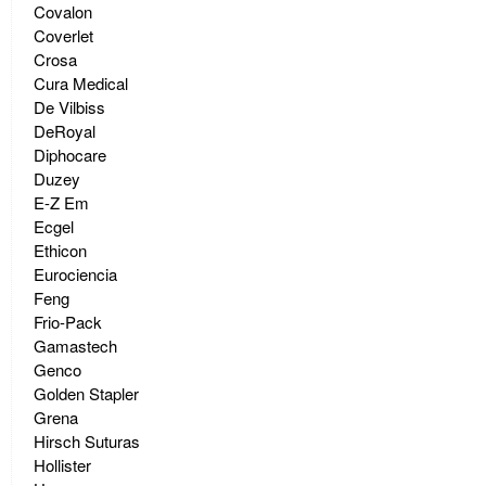
Covalon
Coverlet
Crosa
Cura Medical
De Vilbiss
DeRoyal
Diphocare
Duzey
E-Z Em
Ecgel
Ethicon
Eurociencia
Feng
Frio-Pack
Gamastech
Genco
Golden Stapler
Grena
Hirsch Suturas
Hollister