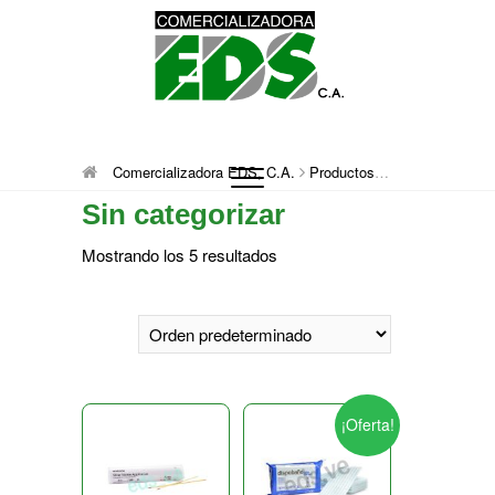
Saltar
al
contenido
Comercializadora
DISTRIBUCIÓN DE MATERIAL MÉDICO
Comercializadora EDS, C.A.
Productos
Sin categorizar
QUIRÚRGICO DESCARTABLE
Sin categorizar
EDS, C.A.
Mostrando los 5 resultados
¡Oferta!