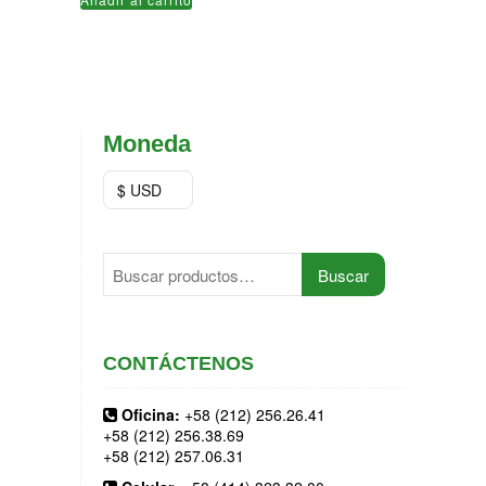
original
actual
era:
es:
$230,00.
$190,00.
Moneda
$ USD
Buscar
Buscar
por:
CONTÁCTENOS
Oficina:
+58 (212) 256.26.41
+58 (212) 256.38.69
+58 (212) 257.06.31