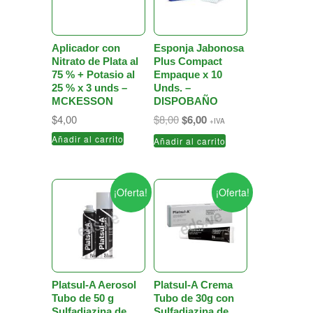
Aplicador con
Esponja Jabonosa
Nitrato de Plata al
Plus Compact
75 % + Potasio al
Empaque x 10
25 % x 3 unds –
Unds. –
MCKESSON
DISPOBAÑO
El
El
$
4,00
$
8,00
$
6,00
+IVA
precio
precio
Añadir al carrito
Añadir al carrito
original
actual
era:
es:
$8,00.
$6,00.
¡Oferta!
¡Oferta!
Platsul-A Aerosol
Platsul-A Crema
Tubo de 50 g
Tubo de 30g con
Sulfadiazina de
Sulfadiazina de