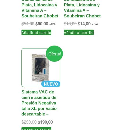
Plata, Lidocaína y
Plata, Lidocaína y
Vitamina A –
Vitamina A –
Soubeiran Chobet
Soubeiran Chobet
El
El
El
El
$
54,00
$
50,00
$
18,00
$
14,00
+IVA
+IVA
precio
precio
precio
precio
Añadir al carrito
Añadir al carrito
original
actual
original
actual
era:
es:
era:
es:
$54,00.
$50,00.
$18,00.
$14,00.
¡Oferta!
NUEVO
Sistema VAC de
cierre asistido de
Presión Negativa
talla XL por vacío
descartable –
El
El
$
230,00
$
190,00
precio
precio
Añadir al carrito