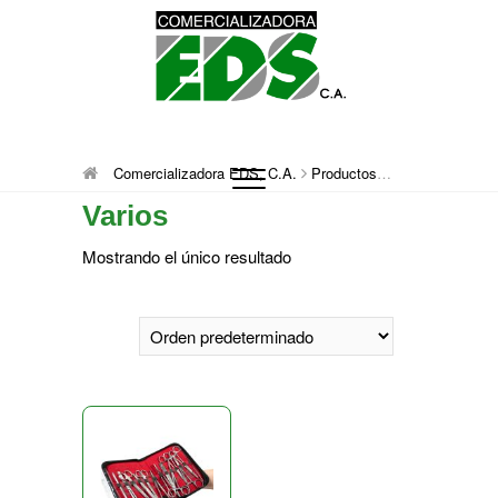
Saltar
al
contenido
Comercializadora
DISTRIBUCIÓN DE MATERIAL MÉDICO
Comercializadora EDS, C.A.
Productos
Varios
QUIRÚRGICO DESCARTABLE
Varios
EDS, C.A.
Mostrando el único resultado