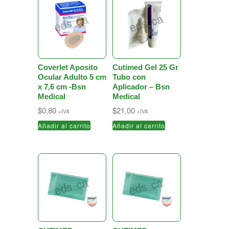
Coverlet Aposito
Cutimed Gel 25 Gr
Ocular Adulto 5 cm
Tubo con
x 7,6 cm -Bsn
Aplicador – Bsn
Medical
Medical
$
0,80
$
21,00
+IVA
+IVA
Añadir al carrito
Añadir al carrito