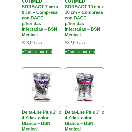
CUTIMED
CUTIMED
SORBACT 7 cm x
SORBACT 10 cm x
9 cm – Compresa
10 cm – Compresa
con DACC
con DACC
p/heridas
p/heridas
infectadas – BSN
infectadas – BSN
Medical
Medical
$
28,00
$
32,00
+IVA
+IVA
Añadir al carrito
Añadir al carrito
Delta-Lite Plus 2″ x
Delta-Lite Plus 3″ x
4 Ydas. color
4 Ydas. color
Blanco – BSN
Blanco – BSN
Medical
Medical