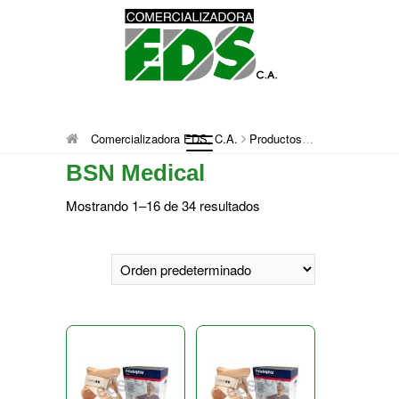
Saltar
al
contenido
Comercializadora
DISTRIBUCIÓN DE MATERIAL MÉDICO
Comercializadora EDS, C.A.
Productos
BSN Medical
QUIRÚRGICO DESCARTABLE
BSN Medical
EDS, C.A.
Mostrando 1–16 de 34 resultados