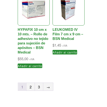
HYPAFIX 10 cm x
LEUKOMED IV
10 mts. – Rollo de
Film 7 cm x 9 cm –
adhesivo no tejido
BSN Medical
para sujeción de
$
1,45
+IVA
apósitos – BSN
Medical
Añadir al carrito
$
55,00
+IVA
Añadir al carrito
1
2
3
→