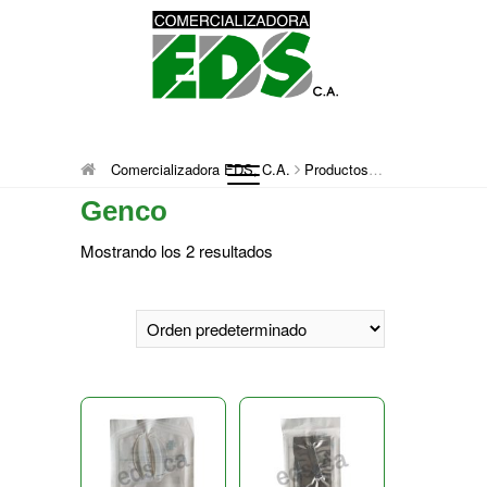
Saltar
al
contenido
Comercializadora
DISTRIBUCIÓN DE MATERIAL MÉDICO
Comercializadora EDS, C.A.
Productos
Genco
QUIRÚRGICO DESCARTABLE
Genco
EDS, C.A.
Mostrando los 2 resultados