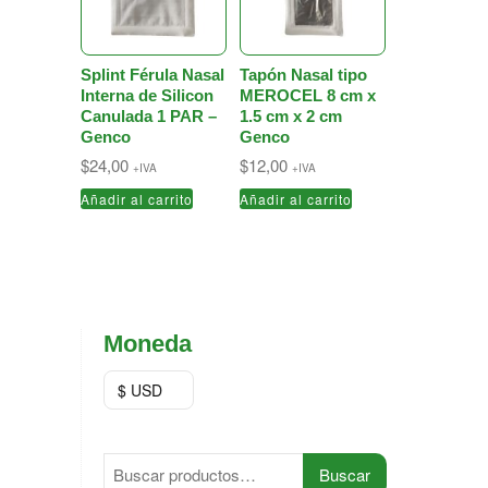
Splint Férula Nasal
Tapón Nasal tipo
Interna de Silicon
MEROCEL 8 cm x
Canulada 1 PAR –
1.5 cm x 2 cm
Genco
Genco
$
24,00
$
12,00
+IVA
+IVA
Añadir al carrito
Añadir al carrito
Moneda
$ USD
Buscar
Buscar
por: