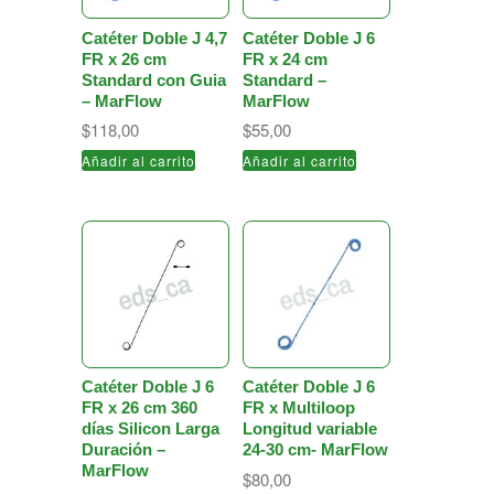
Catéter Doble J 4,7
Catéter Doble J 6
FR x 26 cm
FR x 24 cm
Standard con Guia
Standard –
– MarFlow
MarFlow
$
118,00
$
55,00
Añadir al carrito
Añadir al carrito
Catéter Doble J 6
Catéter Doble J 6
FR x 26 cm 360
FR x Multiloop
días Silicon Larga
Longitud variable
Duración –
24-30 cm- MarFlow
MarFlow
$
80,00