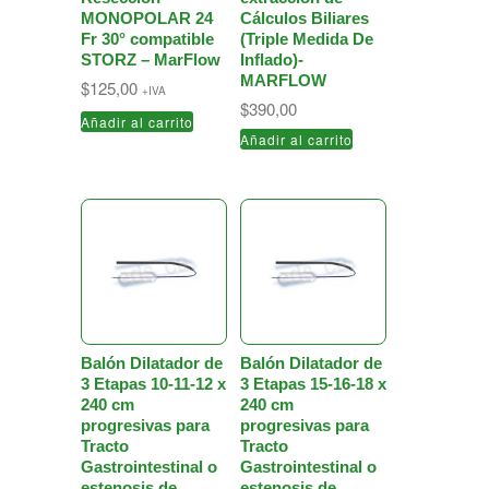
MONOPOLAR 24
Cálculos Biliares
Fr 30° compatible
(Triple Medida De
STORZ – MarFlow
Inflado)-
MARFLOW
$
125,00
+IVA
$
390,00
Añadir al carrito
Añadir al carrito
Balón Dilatador de
Balón Dilatador de
3 Etapas 10-11-12 x
3 Etapas 15-16-18 x
240 cm
240 cm
progresivas para
progresivas para
Tracto
Tracto
Gastrointestinal o
Gastrointestinal o
estenosis de
estenosis de