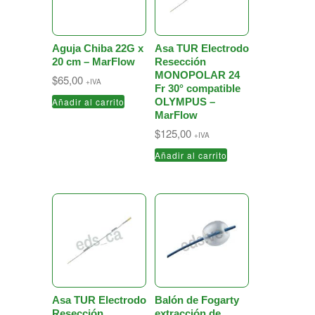
Aguja Chiba 22G x
Asa TUR Electrodo
20 cm – MarFlow
Resección
MONOPOLAR 24
$
65,00
+IVA
Fr 30° compatible
Añadir al carrito
OLYMPUS –
MarFlow
$
125,00
+IVA
Añadir al carrito
Asa TUR Electrodo
Balón de Fogarty
Resección
extracción de