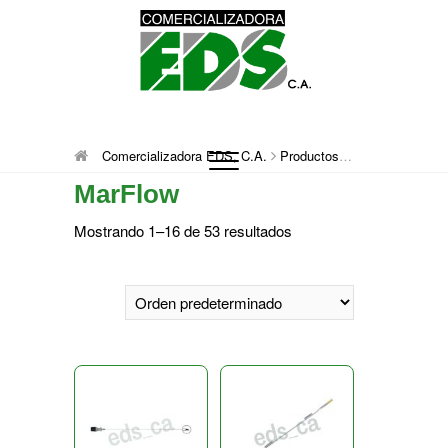
Saltar
al
contenido
Comercializadora
DISTRIBUCIÓN DE MATERIAL MÉDICO
Comercializadora EDS, C.A.
Productos
MarFlow
QUIRÚRGICO DESCARTABLE
MarFlow
EDS, C.A.
Mostrando 1–16 de 53 resultados