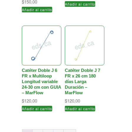
$
150,00
Añadir al carrito
Añadir al carrito
Catéter Doble J 6
Catéter Doble J 7
FR x Multiloop
FR x 26 cm 180
Longitud variable
días Larga
24-30 cm con GUIA
Duración –
– MarFlow
MarFlow
$
120,00
$
120,00
Añadir al carrito
Añadir al carrito