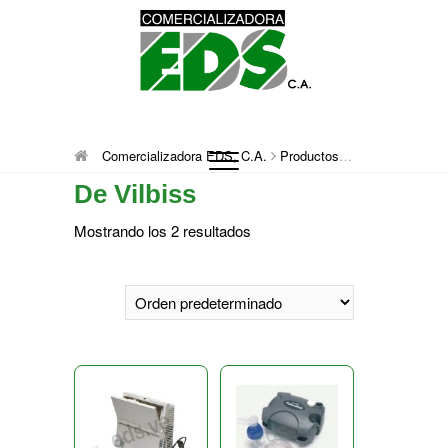
Saltar
al
contenido
Comercializadora
DISTRIBUCIÓN DE MATERIAL MÉDICO
Comercializadora EDS, C.A.
Productos
De Vilbiss
QUIRÚRGICO DESCARTABLE
De Vilbiss
EDS, C.A.
Mostrando los 2 resultados