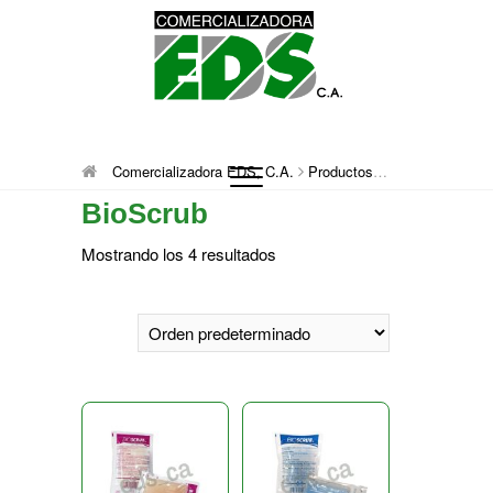
Saltar
al
contenido
Comercializadora
DISTRIBUCIÓN DE MATERIAL MÉDICO
Comercializadora EDS, C.A.
Productos
BioScrub
QUIRÚRGICO DESCARTABLE
BioScrub
EDS, C.A.
Mostrando los 4 resultados