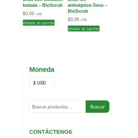
Iodada – BioScrub
antiséptico Seco –
BioScrub
$
0,59
+IVA
$
0,39
+IVA
Añadir al carrito
Añadir al carrito
Moneda
$ USD
Buscar
Buscar
por:
CONTÁCTENOS