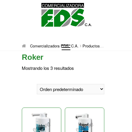
Saltar
al
contenido
Comercializadora
DISTRIBUCIÓN DE MATERIAL MÉDICO
Comercializadora EDS, C.A.
Productos
Roker
QUIRÚRGICO DESCARTABLE
Roker
EDS, C.A.
Mostrando los 3 resultados