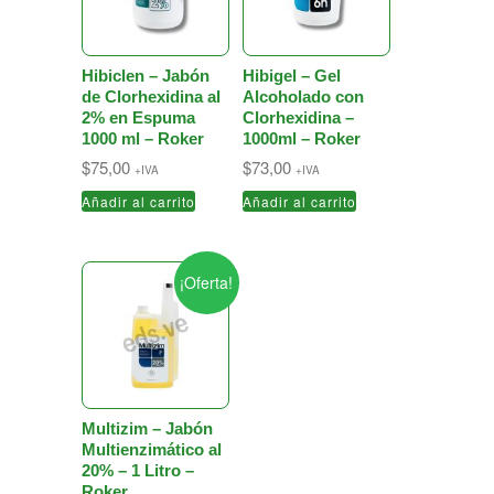
Hibiclen – Jabón
Hibigel – Gel
de Clorhexidina al
Alcoholado con
2% en Espuma
Clorhexidina –
1000 ml – Roker
1000ml – Roker
$
75,00
$
73,00
+IVA
+IVA
Añadir al carrito
Añadir al carrito
¡Oferta!
Multizim – Jabón
Multienzimático al
20% – 1 Litro –
Roker