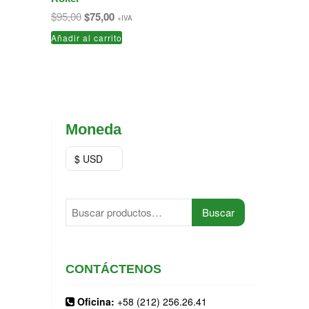
El
El
$
95,00
$
75,00
+IVA
precio
precio
Añadir al carrito
original
actual
era:
es:
$95,00.
$75,00.
Moneda
$ USD
Buscar
Buscar
por:
CONTÁCTENOS
Oficina:
+58 (212) 256.26.41