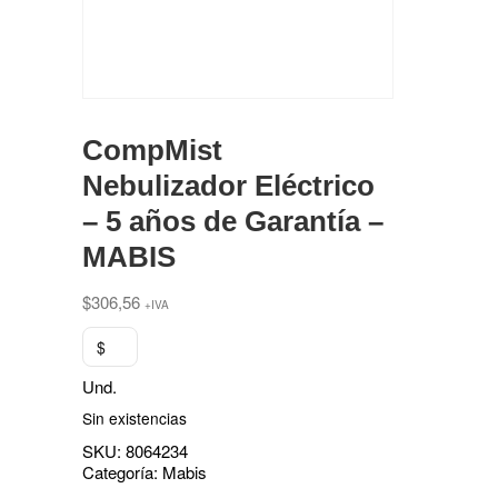
CompMist
Nebulizador Eléctrico
– 5 años de Garantía –
MABIS
$
306,56
+IVA
$
Und.
Sin existencias
SKU:
8064234
Categoría:
Mabis