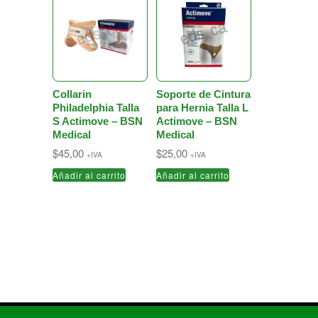
Collarin
Soporte de Cintura
Philadelphia Talla
para Hernia Talla L
S Actimove – BSN
Actimove – BSN
Medical
Medical
$
45,00
$
25,00
+IVA
+IVA
Añadir al carrito
Añadir al carrito