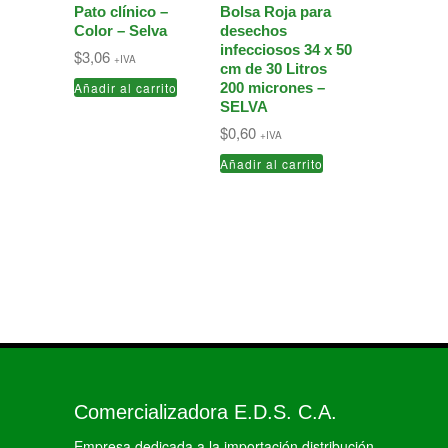
Pato clínico –
Bolsa Roja para
Color – Selva
desechos
infecciosos 34 x 50
$
3,06
+IVA
cm de 30 Litros
Añadir al carrito
200 micrones –
SELVA
$
0,60
+IVA
Añadir al carrito
Comercializadora E.D.S. C.A.
Empresa dedicada a la importación distribución