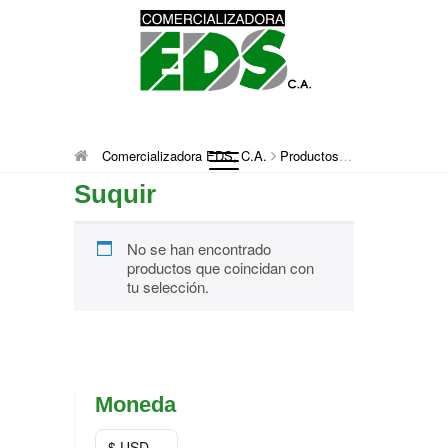
Saltar
al
contenido
Comercializadora
DISTRIBUCIÓN DE MATERIAL MÉDICO
Comercializadora EDS, C.A.
Productos
Suquir
QUIRÚRGICO DESCARTABLE
Suquir
EDS, C.A.
No se han encontrado
productos que coincidan con
tu selección.
Moneda
$ USD