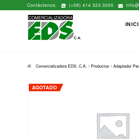
Saltar
Contáctenos:
(+58) 414 323.3200
info@
al
contenido
Comerciali
DISTRIBUCIÓN DE MATERIAL
INIC
Comercializadora EDS, C.A.
Productos
Adaptador Ped
AGOTADO