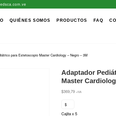
edsca.com.ve
zadora EDS, C.A.
 MÉDICO QUIRÚRGICO DESCARTABLE
IO
QUIÉNES SOMOS
PRODUCTOS
FAQ
C
iátrico para Estetoscopio Master Cardiology – Negro – 3M
Adaptador Pediát
Master Cardiolog
$
369,79
+IVA
$
Cajita x 5