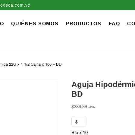
edsca.com.ve
zadora EDS, C.A.
 MÉDICO QUIRÚRGICO DESCARTABLE
IO
QUIÉNES SOMOS
PRODUCTOS
FAQ
C
mica 22G x 1 1/2 Cajita x 100 – BD
Aguja Hipodérmica
BD
$
289,39
+IVA
$
Bto x 10