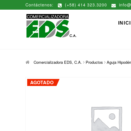
Saltar
Contáctenos:
(+58) 414 323.3200
info@
al
contenido
Comerciali
DISTRIBUCIÓN DE MATERIAL
INIC
Comercializadora EDS, C.A.
Productos
Aguja Hipodér
AGOTADO