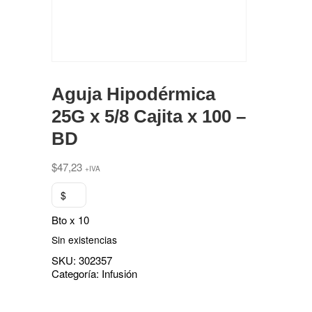
Aguja Hipodérmica
25G x 5/8 Cajita x 100 –
BD
$
47,23
+IVA
$
Bto x 10
Sin existencias
SKU:
302357
Categoría:
Infusión