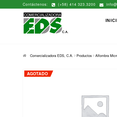
Saltar
Contáctenos:
(+58) 414 323.3200
info@
al
contenido
Comerciali
DISTRIBUCIÓN DE MATERIAL
INIC
Comercializadora EDS, C.A.
Productos
Alfombra Micr
AGOTADO