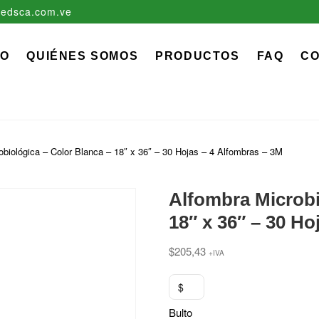
edsca.com.ve
zadora EDS, C.A.
 MÉDICO QUIRÚRGICO DESCARTABLE
IO
QUIÉNES SOMOS
PRODUCTOS
FAQ
C
obiológica – Color Blanca – 18″ x 36″ – 30 Hojas – 4 Alfombras – 3M
Alfombra Microbi
18″ x 36″ – 30 Ho
$
205,43
+IVA
$
Bulto