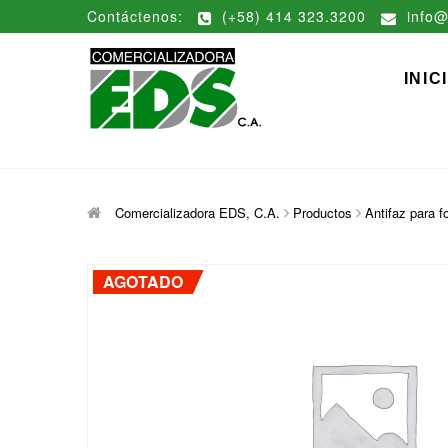
Saltar
Contáctenos:
(+58) 414 323.3200
info@
al
contenido
Comerciali
DISTRIBUCIÓN DE MATERIAL
INIC
Comercializadora EDS, C.A.
Productos
Antifaz para 
AGOTADO