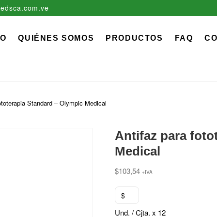
edsca.com.ve
zadora EDS, C.A.
 MÉDICO QUIRÚRGICO DESCARTABLE
IO
QUIÉNES SOMOS
PRODUCTOS
FAQ
C
fototerapia Standard – Olympic Medical
Antifaz para fot
Medical
$
103,54
+IVA
$
Und. / Cjta. x 12