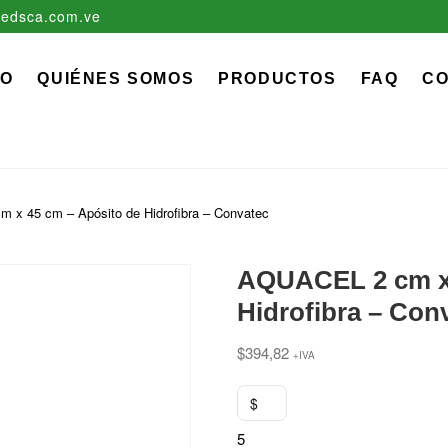
edsca.com.ve
zadora EDS, C.A.
 MÉDICO QUIRÚRGICO DESCARTABLE
IO
QUIÉNES SOMOS
PRODUCTOS
FAQ
C
 x 45 cm – Apósito de Hidrofibra – Convatec
AQUACEL 2 cm x 
Hidrofibra – Con
$
394,82
+IVA
$
5