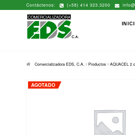
Saltar
Contáctenos:
(+58) 414 323.3200
info@
al
contenido
Comerciali
DISTRIBUCIÓN DE MATERIAL
INIC
Comercializadora EDS, C.A.
Productos
AQUACEL 2 cm
AGOTADO