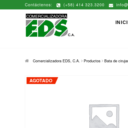
Saltar
Contáctenos:
(+58) 414 323.3200
info@
al
contenido
Comerciali
DISTRIBUCIÓN DE MATERIAL
INIC
Comercializadora EDS, C.A.
Productos
Bata de ciruj
AGOTADO