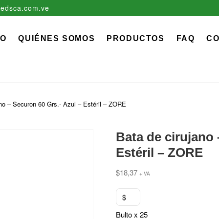
edsca.com.ve
zadora EDS, C.A.
 MÉDICO QUIRÚRGICO DESCARTABLE
IO
QUIÉNES SOMOS
PRODUCTOS
FAQ
C
ano – Securon 60 Grs.- Azul – Estéril – ZORE
Bata de cirujano 
Estéril – ZORE
$
18,37
+IVA
$
Bulto x 25