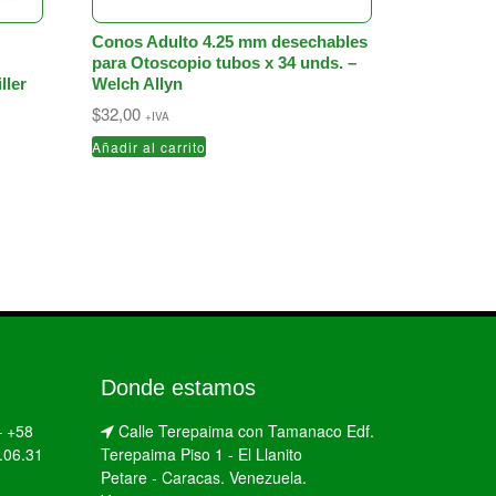
Conos Adulto 4.25 mm desechables
para Otoscopio tubos x 34 unds. –
ller
Welch Allyn
$
32,00
+IVA
Añadir al carrito
Donde estamos
–
+58
Calle Terepaima con Tamanaco Edf.
.06.31
Terepaima Piso 1 - El Llanito
Petare - Caracas. Venezuela.