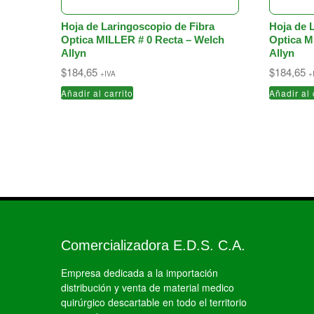
Hoja de Laringoscopio de Fibra
Hoja de 
Optica MILLER # 0 Recta – Welch
Optica M
Allyn
Allyn
$
184,65
$
184,65
+IVA
+
Añadir al carrito
Añadir al 
Comercializadora E.D.S. C.A.
Empresa dedicada a la importación
distribución y venta de material medico
quirúrgico descartable en todo el territorio