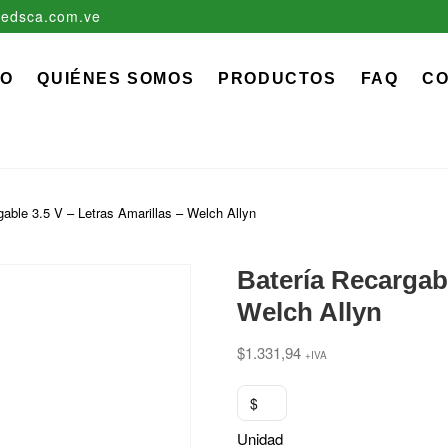
edsca.com.ve
zadora EDS, C.A.
 MÉDICO QUIRÚRGICO DESCARTABLE
IO
QUIÉNES SOMOS
PRODUCTOS
FAQ
C
gable 3.5 V – Letras Amarillas – Welch Allyn
Batería Recargabl
Welch Allyn
$
1.331,94
+IVA
$
Unidad