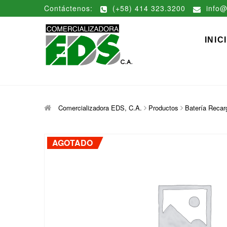
Saltar
Contáctenos:
(+58) 414 323.3200
info@
al
contenido
Comerciali
DISTRIBUCIÓN DE MATERIAL
INIC
Comercializadora EDS, C.A.
Productos
Batería Recar
AGOTADO