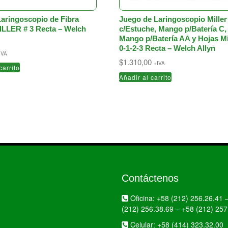
Laringoscopio de Fibra
Juego de Laringoscopio Miller
ILLER # 3 Recta – Welch
c/Estuche, Mango p/Batería C,
Mango p/Batería AA y Hojas Mi
0-1-2-3 Recta – Welch Allyn
IVA
$
1.310,00
+IVA
carrito
Añadir al carrito
Contáctenos
Oficina:
+58 (212) 256.26.41
(212) 256.38.69
–
+58 (212) 257
Celular:
+58 (414) 323.32.00