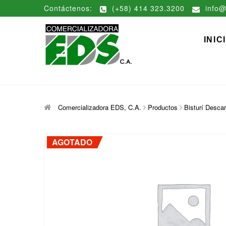
Saltar
Contáctenos:
(+58) 414 323.3200
info@
al
contenido
Comerciali
DISTRIBUCIÓN DE MATERIAL
INIC
Comercializadora EDS, C.A.
Productos
Bisturí Descar
AGOTADO