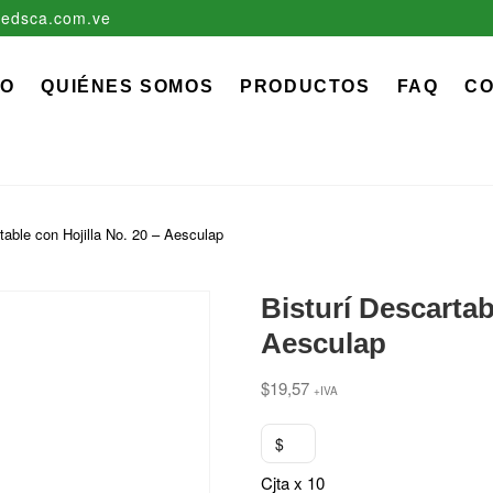
edsca.com.ve
zadora EDS, C.A.
 MÉDICO QUIRÚRGICO DESCARTABLE
IO
QUIÉNES SOMOS
PRODUCTOS
FAQ
C
table con Hojilla No. 20 – Aesculap
Bisturí Descartab
Aesculap
$
19,57
+IVA
$
Cjta x 10