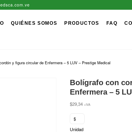
edsca.com.ve
zadora EDS, C.A.
 MÉDICO QUIRÚRGICO DESCARTABLE
IO
QUIÉNES SOMOS
PRODUCTOS
FAQ
C
cordón y figura circular de Enfermera – 5 LUV – Prestige Medical
Bolígrafo con cor
Enfermera – 5 LU
$
29,34
+IVA
$
Unidad