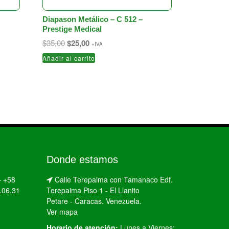
Diapason Metálico – C 512 –
Prestige Medical
El
El
$
35,00
$
25,00
+IVA
precio
precio
Añadir al carrito
original
actual
era:
es:
$35,00.
$25,00.
Donde estamos
–
+58
Calle Terepaima con Tamanaco Edf.
.06.31
Terepaima Piso 1 - El Llanito
Petare - Caracas. Venezuela.
Ver mapa
Horario de atención:
Lunes a Viernes: