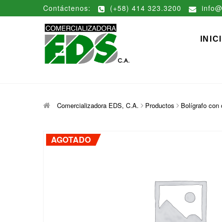
Saltar
Contáctenos:
(+58) 414 323.3200
info@
al
contenido
Comerciali
DISTRIBUCIÓN DE MATERIAL
INIC
Comercializadora EDS, C.A.
Productos
Bolígrafo con 
AGOTADO