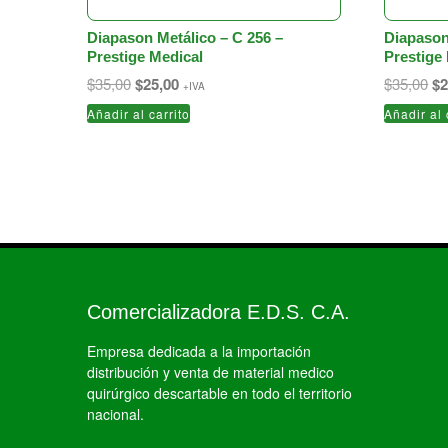
Diapason Metálico – C 256 –
Diapason
Prestige Medical
Prestige
El
El
El
$
35,00
$
25,00
$
35,00
$
2
+IVA
precio
precio
pr
Añadir al carrito
Añadir al 
original
actual
or
era:
es:
er
$35,00.
$25,00.
$3
Comercializadora E.D.S. C.A.
Empresa dedicada a la importación
distribución y venta de material medico
quirúrgico descartable en todo el territorio
nacional.