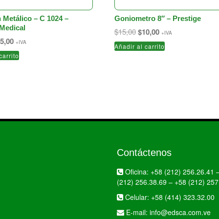
 Metálico – C 1024 –
Goniometro 8″ – Prestige
 Medical
El
El
$
15,00
$
10,00
+IVA
El
precio
precio
5,00
+IVA
Añadir al carrito
ecio
precio
original
actual
carrito
iginal
actual
era:
es:
a:
es:
$15,00.
$10,00.
5,00.
$25,00.
Contáctenos
Oficina:
+58 (212) 256.26.41
(212) 256.38.69
–
+58 (212) 257
Celular:
+58 (414) 323.32.00
E-mail:
info@edsca.com.ve