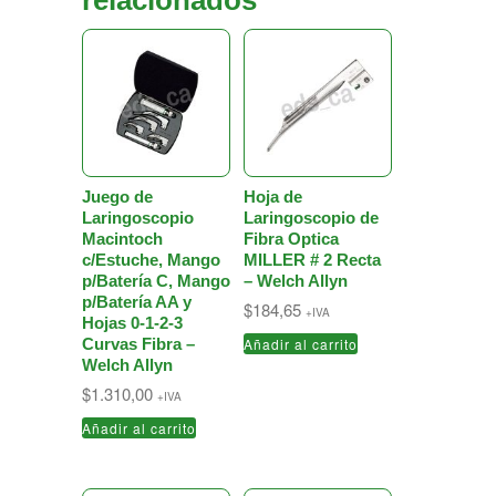
relacionados
Juego de
Hoja de
Laringoscopio
Laringoscopio de
Macintoch
Fibra Optica
c/Estuche, Mango
MILLER # 2 Recta
p/Batería C, Mango
– Welch Allyn
p/Batería AA y
$
184,65
+IVA
Hojas 0-1-2-3
Curvas Fibra –
Añadir al carrito
Welch Allyn
$
1.310,00
+IVA
Añadir al carrito