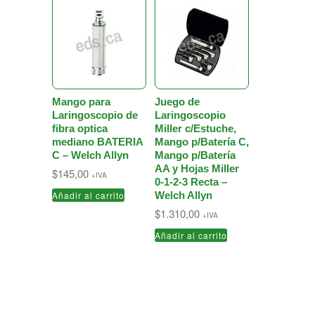
Mango para
Juego de
Laringoscopio de
Laringoscopio
fibra optica
Miller c/Estuche,
mediano BATERIA
Mango p/Batería C,
C – Welch Allyn
Mango p/Batería
AA y Hojas Miller
$
145,00
+IVA
0-1-2-3 Recta –
Añadir al carrito
Welch Allyn
$
1.310,00
+IVA
Añadir al carrito