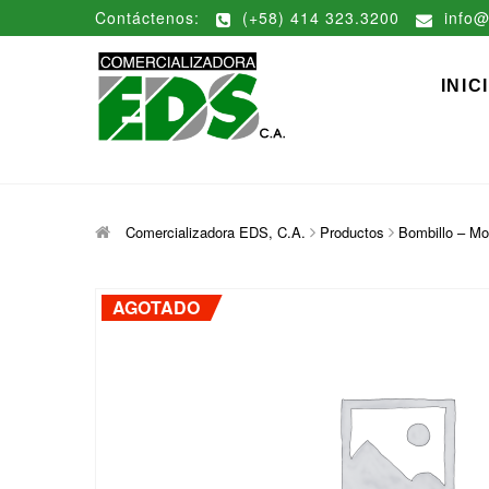
Saltar
Contáctenos:
(+58) 414 323.3200
info@
al
contenido
Comerciali
DISTRIBUCIÓN DE MATERIAL
INIC
Comercializadora EDS, C.A.
Productos
Bombillo – Mo
AGOTADO