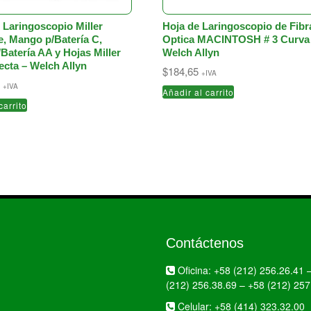
 Laringoscopio Miller
Hoja de Laringoscopio de Fibr
e, Mango p/Batería C,
Optica MACINTOSH # 3 Curva
Batería AA y Hojas Miller
Welch Allyn
ecta – Welch Allyn
$
184,65
+IVA
0
+IVA
Añadir al carrito
carrito
Contáctenos
Oficina:
+58 (212) 256.26.41
(212) 256.38.69
–
+58 (212) 257
Celular:
+58 (414) 323.32.00