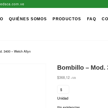
edsca.com.ve
zadora EDS, C.A.
 MÉDICO QUIRÚRGICO DESCARTABLE
IO
QUIÉNES SOMOS
PRODUCTOS
FAQ
C
d. 3400 – Welch Allyn
Bombillo – Mod. 
$
368,12
+IVA
$
Unidad
Sin existencias