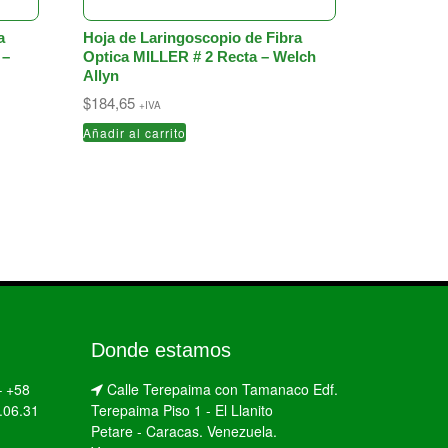
a
Hoja de Laringoscopio de Fibra
 –
Optica MILLER # 2 Recta – Welch
Allyn
$
184,65
+IVA
Añadir al carrito
Donde estamos
–
+58
Calle Terepaima con Tamanaco Edf.
.06.31
Terepaima Piso 1 - El Llanito
Petare - Caracas. Venezuela.