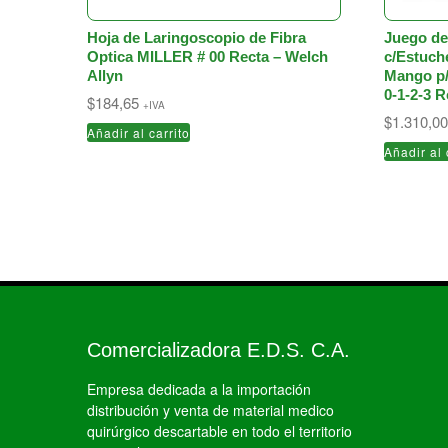
Hoja de Laringoscopio de Fibra
Juego de
Optica MILLER # 00 Recta – Welch
c/Estuch
Allyn
Mango p/
0-1-2-3 R
$
184,65
+IVA
$
1.310,0
Añadir al carrito
Añadir al 
Comercializadora E.D.S. C.A.
Empresa dedicada a la importación
distribución y venta de material medico
quirúrgico descartable en todo el territorio