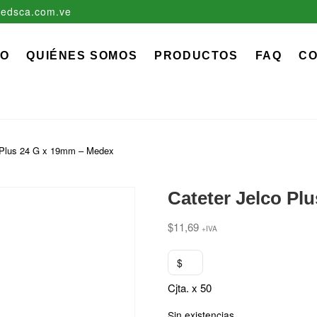
edsca.com.ve
zadora EDS, C.A.
 MÉDICO QUIRÚRGICO DESCARTABLE
IO
QUIÉNES SOMOS
PRODUCTOS
FAQ
C
o Plus 24 G x 19mm – Medex
Cateter Jelco Pl
$
11,69
+IVA
$
Cjta. x 50
Sin existencias