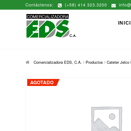
Saltar
Contáctenos:
(+58) 414 323.3200
info@
al
contenido
Comerciali
DISTRIBUCIÓN DE MATERIAL
INIC
Comercializadora EDS, C.A.
Productos
Cateter Jelc
AGOTADO