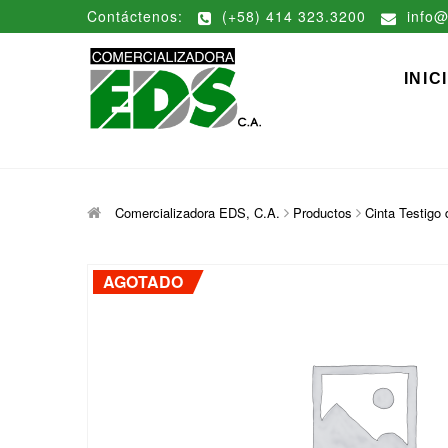
Saltar
Contáctenos:
(+58) 414 323.3200
info@
al
contenido
Comerciali
DISTRIBUCIÓN DE MATERIAL
INIC
Comercializadora EDS, C.A.
Productos
Cinta Testigo
AGOTADO