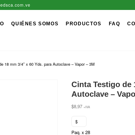
edsca.com.ve
zadora EDS, C.A.
 MÉDICO QUIRÚRGICO DESCARTABLE
IO
QUIÉNES SOMOS
PRODUCTOS
FAQ
C
 de 18 mm 3/4″ x 60 Yds. para Autoclave – Vapor – 3M
Cinta Testigo de 
Autoclave – Vapo
$
8,97
+IVA
$
Paq. x 28