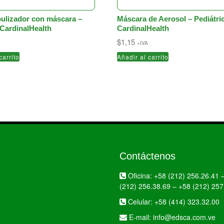
ulizador con máscara –
Máscara de Aerosol – Pediátri
 CardinalHealth
CardinalHealth
$
1,15
+IVA
carrito
Añadir al carrito
Contáctenos
Oficina:
+58 (212) 256.26.41
(212) 256.38.69
–
+58 (212) 257
Celular:
+58 (414) 323.32.00
E-mail:
info@edsca.com.ve