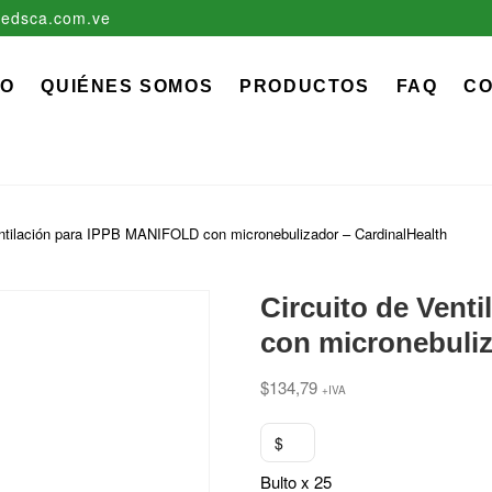
edsca.com.ve
zadora EDS, C.A.
 MÉDICO QUIRÚRGICO DESCARTABLE
IO
QUIÉNES SOMOS
PRODUCTOS
FAQ
C
entilación para IPPB MANIFOLD con micronebulizador – CardinalHealth
Circuito de Vent
con micronebuliz
$
134,79
+IVA
$
Bulto x 25