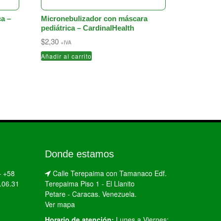
ca –
Micronebulizador con máscara
pediátrica – CardinalHealth
$
2,30
+IVA
Añadir al carrito
Donde estamos
–
+58
Calle Terepaima con Tamanaco Edf.
.06.31
Terepaima Piso 1 - El Llanito
Petare - Caracas. Venezuela.
Ver mapa
Horario de atención:
Lunes a Viernes: