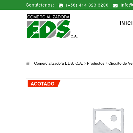
Saltar
Contáctenos:
(+58) 414 323.3200
info@
al
contenido
Comerciali
DISTRIBUCIÓN DE MATERIAL
INIC
Comercializadora EDS, C.A.
Productos
Circuito de V
AGOTADO