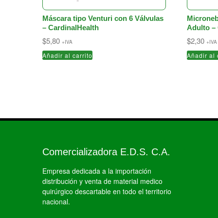
Máscara tipo Venturi con 6 Válvulas
Microneb
– CardinalHealth
Adulto –
$
5,80
$
2,30
+IVA
+IVA
Añadir al carrito
Añadir al 
Comercializadora E.D.S. C.A.
Empresa dedicada a la importación
distribución y venta de material medico
quirúrgico descartable en todo el territorio
nacional.