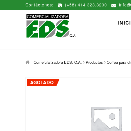
Saltar
Contáctenos:
(+58) 414 323.3200
info@
al
contenido
Comerciali
DISTRIBUCIÓN DE MATERIAL
INIC
Comercializadora EDS, C.A.
Productos
Correa para d
AGOTADO