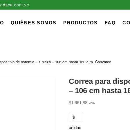
edsca.com.ve
zadora EDS, C.A.
 MÉDICO QUIRÚRGICO DESCARTABLE
IO
QUIÉNES SOMOS
PRODUCTOS
FAQ
C
ispositivo de ostomia – 1 pieza – 106 cm hasta 160 c.m. Convatec
Correa para dispo
– 106 cm hasta 1
$
1.661,88
+IVA
$
unidad