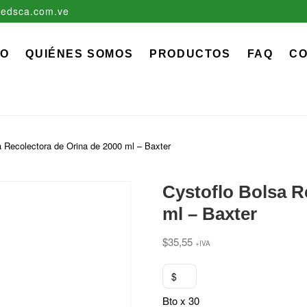
edsca.com.ve
zadora EDS, C.A.
 MÉDICO QUIRÚRGICO DESCARTABLE
IO
QUIÉNES SOMOS
PRODUCTOS
FAQ
C
a Recolectora de Orina de 2000 ml – Baxter
Cystoflo Bolsa R
ml – Baxter
$
35,55
+IVA
$
Bto x 30