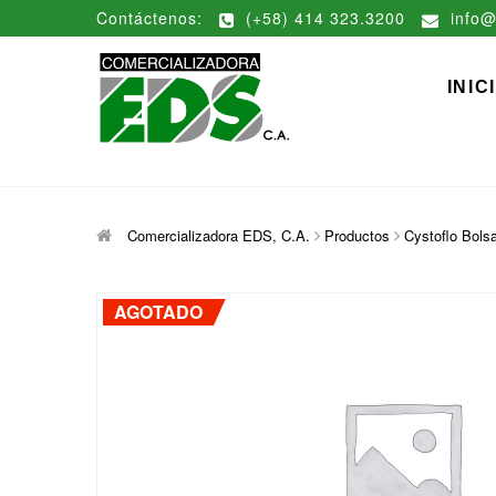
Saltar
Contáctenos:
(+58) 414 323.3200
info@
al
contenido
Comerciali
DISTRIBUCIÓN DE MATERIAL
INIC
Comercializadora EDS, C.A.
Productos
Cystoflo Bols
AGOTADO