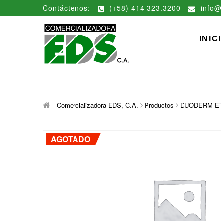
Saltar
Contáctenos:
(+58) 414 323.3200
info@
al
contenido
Comerciali
DISTRIBUCIÓN DE MATERIAL
INIC
Comercializadora EDS, C.A.
Productos
DUODERM ETÂ©
AGOTADO