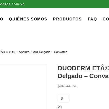
edsca.com.ve
zadora EDS, C.A.
 MÉDICO QUIRÚRGICO DESCARTABLE
IO
QUIÉNES SOMOS
PRODUCTOS
FAQ
C
 5 x 10 – Apósito Extra Delgado – Convatec
DUODERM ETÂ© 5 
Delgado – Conva
$
246,44
+IVA
$
20