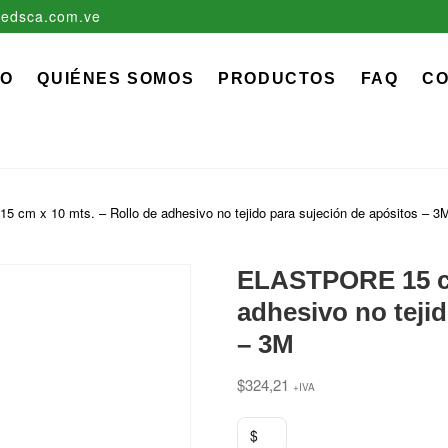
edsca.com.ve
zadora EDS, C.A.
 MÉDICO QUIRÚRGICO DESCARTABLE
IO
QUIÉNES SOMOS
PRODUCTOS
FAQ
C
cm x 10 mts. – Rollo de adhesivo no tejido para sujeción de apósitos – 3
ELASTPORE 15 cm
adhesivo no teji
– 3M
$
324,21
+IVA
$