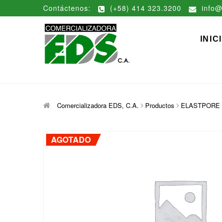
Saltar
Contáctenos:
(+58) 414 323.3200
info@
al
contenido
Comerciali
DISTRIBUCIÓN DE MATERIAL
INIC
Comercializadora EDS, C.A.
Productos
ELASTPORE 15 
AGOTADO