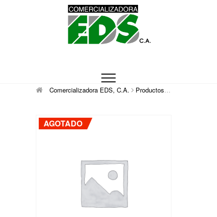
Saltar
al
contenido
Comercializadora
DISTRIBUCIÓN DE MATERIAL MÉDICO
QUIRÚRGICO DESCARTABLE
Comercializadora EDS, C.A.
Productos
Equipo macrogot
EDS, C.A.
AGOTADO