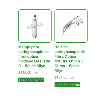
Mango para
Hoja de
Laringoscopio de
Laringoscopio de
fibra optica
Fibra Optica
mediano BATERIA
MACINTOSH # 2
C – Welch Allyn
Curva – Welch
Allyn
$
145,00
+IVA
$
184,65
+IVA
Añadir al carrito
Añadir al carrito