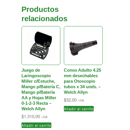
Productos
relacionados
Juego de
Conos Adulto 4.25
Laringoscopio
mm desechables
Miller c/Estuche,
para Otoscopio
Mango p/Batería C,
tubos x 34 unds. –
Mango p/Batería
Welch Allyn
AA y Hojas Miller
$
32,00
+IVA
0-1-2-3 Recta –
Welch Allyn
Añadir al carrito
$
1.310,00
+IVA
Añadir al carrito