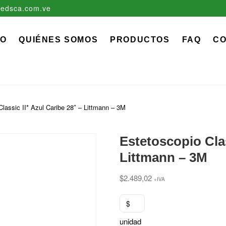
edsca.com.ve
zadora EDS, C.A.
 MÉDICO QUIRÚRGICO DESCARTABLE
IO
QUIÉNES SOMOS
PRODUCTOS
FAQ
C
lassic II* Azul Caribe 28″ – Littmann – 3M
Estetoscopio Clas
Littmann – 3M
$
2.489,02
+IVA
$
unidad