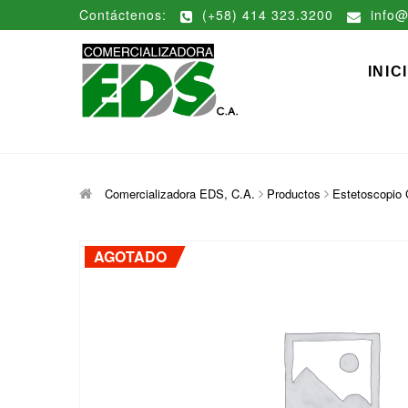
Saltar
Contáctenos:
(+58) 414 323.3200
info@
al
contenido
Comerciali
DISTRIBUCIÓN DE MATERIAL
INIC
Comercializadora EDS, C.A.
Productos
Estetoscopio C
AGOTADO