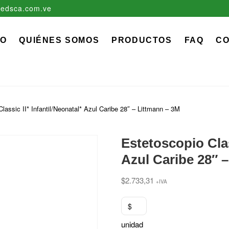
edsca.com.ve
zadora EDS, C.A.
 MÉDICO QUIRÚRGICO DESCARTABLE
IO
QUIÉNES SOMOS
PRODUCTOS
FAQ
C
lassic II* Infantil/Neonatal* Azul Caribe 28″ – Littmann – 3M
Estetoscopio Clas
Azul Caribe 28″ 
$
2.733,31
+IVA
$
unidad