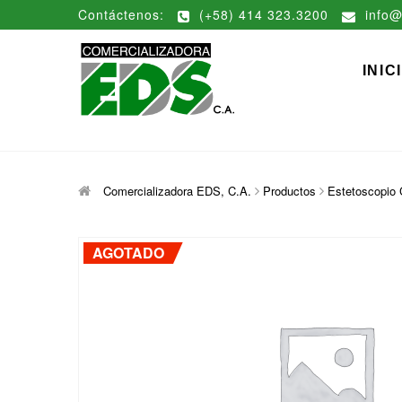
Saltar
Contáctenos:
(+58) 414 323.3200
info@
al
contenido
Comerciali
DISTRIBUCIÓN DE MATERIAL
INIC
Comercializadora EDS, C.A.
Productos
Estetoscopio C
AGOTADO