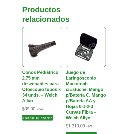
Productos
relacionados
Conos Pediátrico
Juego de
2.75 mm
Laringoscopio
desechables para
Macintoch
Otoscopio tubos x
c/Estuche, Mango
34 unds. – Welch
p/Batería C, Mango
Allyn
p/Batería AA y
Hojas 0-1-2-3
$
39,00
+IVA
Curvas Fibra –
Añadir al carrito
Welch Allyn
$
1.310,00
+IVA