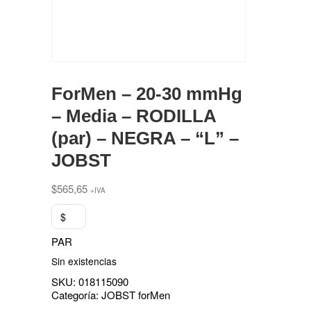
ForMen – 20-30 mmHg
– Media – RODILLA
(par) – NEGRA – “L” –
JOBST
$
565,65
+IVA
$
PAR
Sin existencias
SKU:
018115090
Categoría:
JOBST forMen