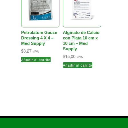
Petrolatum Gauze
Alginato de Calcio
Dressing 4 X 4 –
con Plata 10 cm x
Med Supply
10 cm – Med
Supply
$
3,27
+IVA
$
15,00
+IVA
Añadir al carrito
Añadir al carrito