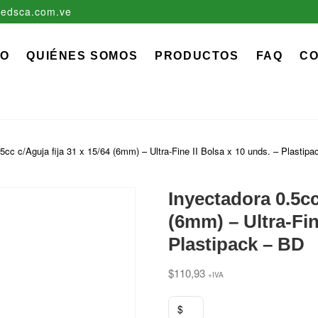
edsca.com.ve
zadora EDS, C.A.
 MÉDICO QUIRÚRGICO DESCARTABLE
IO
QUIÉNES SOMOS
PRODUCTOS
FAQ
C
5cc c/Aguja fija 31 x 15/64 (6mm) – Ultra-Fine II Bolsa x 10 unds. – Plastip
Inyectadora 0.5cc
(6mm) – Ultra-Fin
Plastipack – BD
$
110,93
+IVA
$