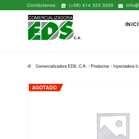
Saltar
Contáctenos:
(+58) 414 323.3200
info@
al
contenido
Comerciali
DISTRIBUCIÓN DE MATERIAL
INIC
Comercializadora EDS, C.A.
Productos
Inyectadora 0.
AGOTADO