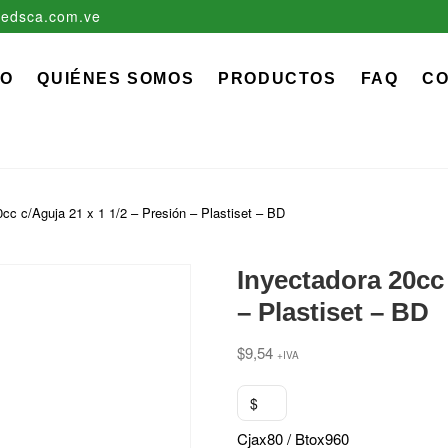
edsca.com.ve
zadora EDS, C.A.
 MÉDICO QUIRÚRGICO DESCARTABLE
IO
QUIÉNES SOMOS
PRODUCTOS
FAQ
C
0cc c/Aguja 21 x 1 1/2 – Presión – Plastiset – BD
Inyectadora 20cc 
– Plastiset – BD
$
9,54
+IVA
$
Cjax80 / Btox960