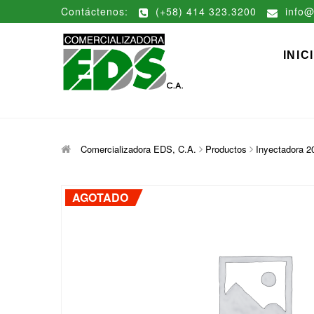
Saltar
Contáctenos:
(+58) 414 323.3200
info@
al
contenido
Comerciali
DISTRIBUCIÓN DE MATERIAL
INIC
Comercializadora EDS, C.A.
Productos
Inyectadora 2
AGOTADO