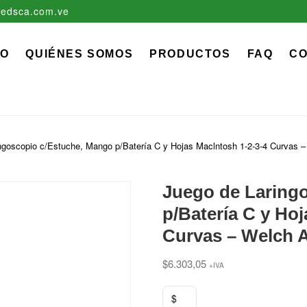
edsca.com.ve
zadora EDS, C.A.
 MÉDICO QUIRÚRGICO DESCARTABLE
IO
QUIÉNES SOMOS
PRODUCTOS
FAQ
C
ngoscopio c/Estuche, Mango p/Batería C y Hojas Maclntosh 1-2-3-4 Curvas –
Juego de Laring
p/Batería C y Hoj
Curvas – Welch A
$
6.303,05
+IVA
$