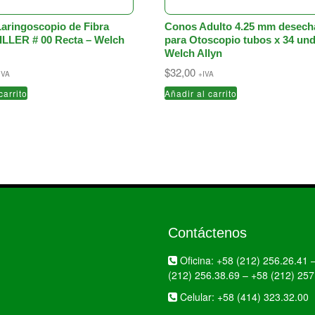
Laringoscopio de Fibra
Conos Adulto 4.25 mm desech
ILLER # 00 Recta – Welch
para Otoscopio tubos x 34 und
Welch Allyn
$
32,00
IVA
+IVA
carrito
Añadir al carrito
Contáctenos
Oficina:
+58 (212) 256.26.41
(212) 256.38.69
–
+58 (212) 257
Celular:
+58 (414) 323.32.00