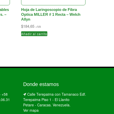
ables
Hoja de Laringoscopio de Fibra
s. –
Optica MILLER # 1 Recta – Welch
Allyn
$
184,65
+IVA
Añadir al carrito
Donde estamos
–
+58
Calle Terepaima con Tamanaco Edf.
.06.31
Terepaima Piso 1 - El Llanito
Petare - Caracas. Venezuela.
Ver mapa