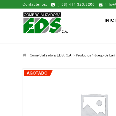
Saltar
Contáctenos:
(+58) 414 323.3200
info@
al
contenido
Comerciali
DISTRIBUCIÓN DE MATERIAL
INIC
Comercializadora EDS, C.A.
Productos
Juego de Lari
AGOTADO