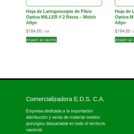
Hoja de Laringoscopio de Fibra
Hoja de 
Optica MILLER # 2 Recta – Welch
Optica M
Allyn
Allyn
$
184,65
$
184,65
+IVA
+
Añadir al carrito
Añadir al 
Comercializadora E.D.S. C.A.
Empresa dedicada a la importación
distribución y venta de material medico
quirúrgico descartable en todo el territorio
nacional.