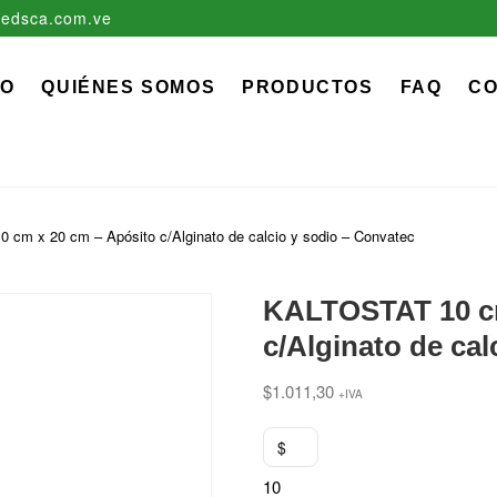
edsca.com.ve
zadora EDS, C.A.
 MÉDICO QUIRÚRGICO DESCARTABLE
IO
QUIÉNES SOMOS
PRODUCTOS
FAQ
C
cm x 20 cm – Apósito c/Alginato de calcio y sodio – Convatec
KALTOSTAT 10 cm
c/Alginato de cal
$
1.011,30
+IVA
$
10