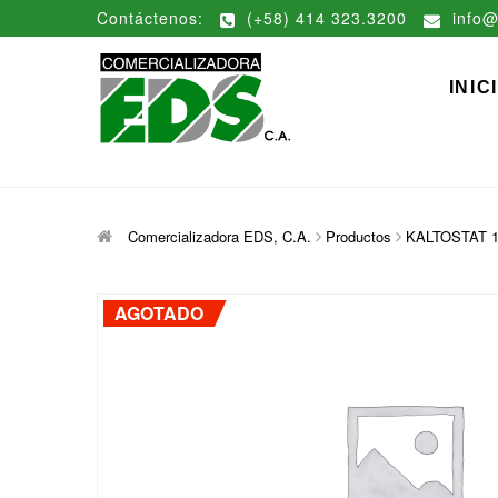
Saltar
Contáctenos:
(+58) 414 323.3200
info@
al
contenido
Comerciali
DISTRIBUCIÓN DE MATERIAL
INIC
Comercializadora EDS, C.A.
Productos
KALTOSTAT 10 
AGOTADO