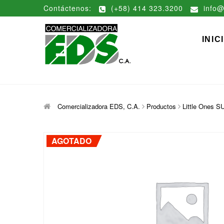
Saltar
Contáctenos:
(+58) 414 323.3200
info@
al
contenido
Comerciali
DISTRIBUCIÓN DE MATERIAL
INIC
Comercializadora EDS, C.A.
Productos
Little Ones S
AGOTADO