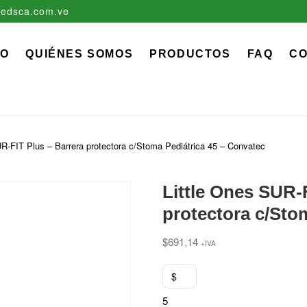
edsca.com.ve
zadora EDS, C.A.
 MÉDICO QUIRÚRGICO DESCARTABLE
IO
QUIÉNES SOMOS
PRODUCTOS
FAQ
C
UR-FIT Plus – Barrera protectora c/Stoma Pediátrica 45 – Convatec
Little Ones SUR-
protectora c/Sto
$
691,14
+IVA
$
5