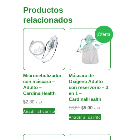
Productos
relacionados
¡Oferta!
Micronebulizador
Máscara de
con máscara –
Oxígeno Adulto
Adulto –
con reservorio – 3
CardinalHealth
en 1 –
CardinalHealth
$
2,30
+IVA
El
El
$
6,51
$
5,00
+IVA
Añadir al carrito
precio
precio
Añadir al carrito
original
actual
era:
es:
$6,51.
$5,00.