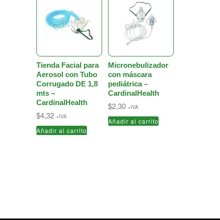
Tienda Facial para
Micronebulizador
Aerosol con Tubo
con máscara
Corrugado DE 1,8
pediátrica –
mts –
CardinalHealth
CardinalHealth
$
2,30
+IVA
$
4,32
+IVA
Añadir al carrito
Añadir al carrito