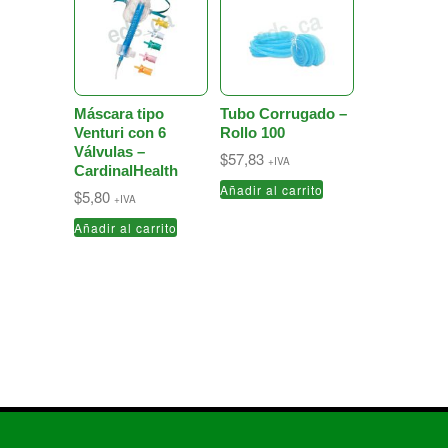
Máscara tipo
Tubo Corrugado –
Venturi con 6
Rollo 100
Válvulas –
$
57,83
+IVA
CardinalHealth
Añadir al carrito
$
5,80
+IVA
Añadir al carrito